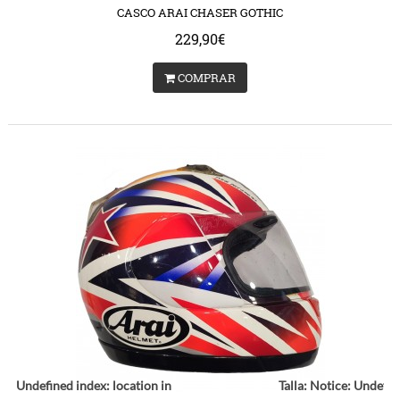
CASCO ARAI CHASER GOTHIC
229,90€
COMPRAR
ce
: Undefined index: location in
Talla:
Notice
: Undefin