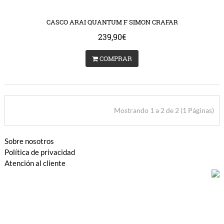
s/catalog/view/theme/bigjump/template/common/product/swap.tpl
/var/www/vhosts/huchacarc.com/httpdocs/catalog/vie
on line
9
on lin
CASCO ARAI QUANTUM F SIMON CRAFAR
239,90€
COMPRAR
Mostrando 1 a 2 de 2 (1 Páginas)
Sobre nosotros
Política de privacidad
Atención al cliente